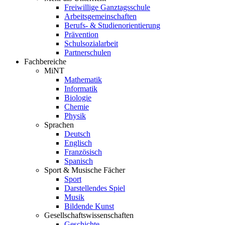
Freiwillige Ganztagsschule
Arbeitsgemeinschaften
Berufs- & Studienorientierung
Prävention
Schulsozialarbeit
Partnerschulen
Fachbereiche
MiNT
Mathematik
Informatik
Biologie
Chemie
Physik
Sprachen
Deutsch
Englisch
Französisch
Spanisch
Sport & Musische Fächer
Sport
Darstellendes Spiel
Musik
Bildende Kunst
Gesellschaftswissenschaften
Geschichte