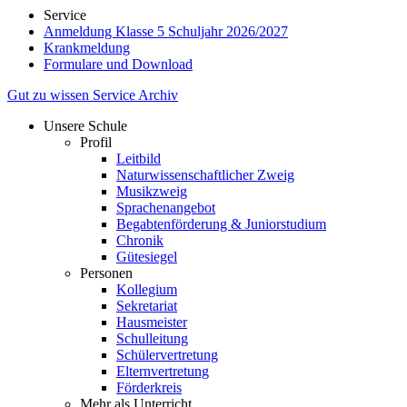
Service
Anmeldung Klasse 5 Schuljahr 2026/2027
Krankmeldung
Formulare und Download
Gut zu wissen
Service
Archiv
Unsere Schule
Profil
Leitbild
Naturwissenschaftlicher Zweig
Musikzweig
Sprachenangebot
Begabtenförderung & Juniorstudium
Chronik
Gütesiegel
Personen
Kollegium
Sekretariat
Hausmeister
Schulleitung
Schülervertretung
Elternvertretung
Förderkreis
Mehr als Unterricht