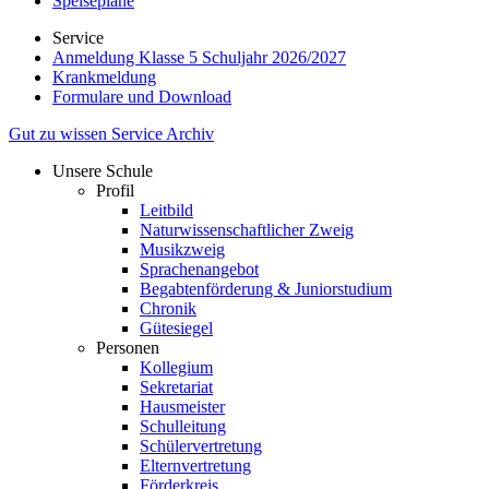
Speisepläne
Service
Anmeldung Klasse 5 Schuljahr 2026/2027
Krankmeldung
Formulare und Download
Gut zu wissen
Service
Archiv
Unsere Schule
Profil
Leitbild
Naturwissenschaftlicher Zweig
Musikzweig
Sprachenangebot
Begabtenförderung & Juniorstudium
Chronik
Gütesiegel
Personen
Kollegium
Sekretariat
Hausmeister
Schulleitung
Schülervertretung
Elternvertretung
Förderkreis