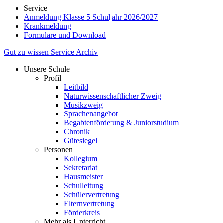
Service
Anmeldung Klasse 5 Schuljahr 2026/2027
Krankmeldung
Formulare und Download
Gut zu wissen
Service
Archiv
Unsere Schule
Profil
Leitbild
Naturwissenschaftlicher Zweig
Musikzweig
Sprachenangebot
Begabtenförderung & Juniorstudium
Chronik
Gütesiegel
Personen
Kollegium
Sekretariat
Hausmeister
Schulleitung
Schülervertretung
Elternvertretung
Förderkreis
Mehr als Unterricht