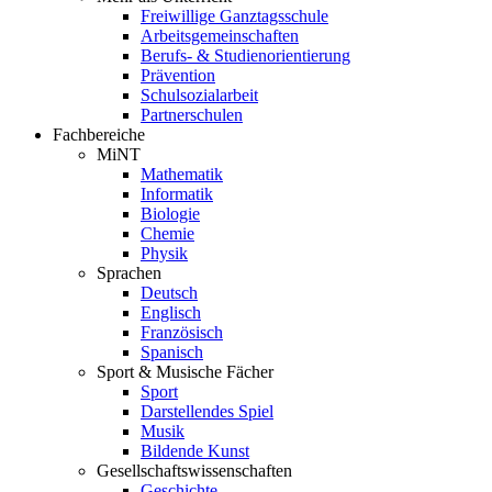
Freiwillige Ganztagsschule
Arbeitsgemeinschaften
Berufs- & Studienorientierung
Prävention
Schulsozialarbeit
Partnerschulen
Fachbereiche
MiNT
Mathematik
Informatik
Biologie
Chemie
Physik
Sprachen
Deutsch
Englisch
Französisch
Spanisch
Sport & Musische Fächer
Sport
Darstellendes Spiel
Musik
Bildende Kunst
Gesellschaftswissenschaften
Geschichte