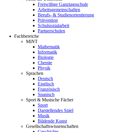
Freiwillige Ganztagsschule
Arbeitsgemeinschaften
Berufs- & Studienorientierung
Prävention
Schulsozialarbeit
Partnerschulen
Fachbereiche
MiNT
Mathematik
Informatik
Biologie
Chemie
Physik
Sprachen
Deutsch
Englisch
Französisch
Spanisch
Sport & Musische Fächer
Sport
Darstellendes Spiel
Musik
Bildende Kunst
Gesellschaftswissenschaften
Geschichte