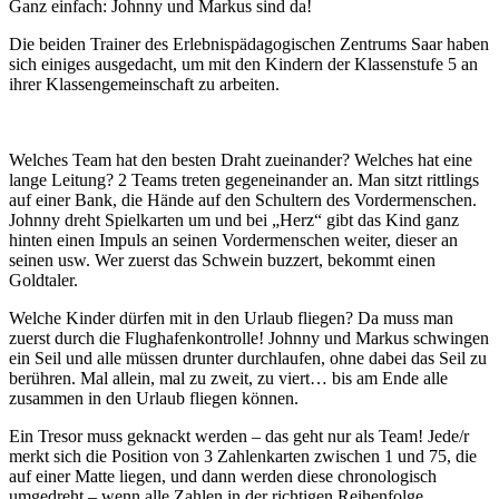
Ganz einfach: Johnny und Markus sind da!
Die beiden Trainer des Erlebnispädagogischen Zentrums Saar haben
sich einiges ausgedacht, um mit den Kindern der Klassenstufe 5 an
ihrer Klassengemeinschaft zu arbeiten.
Welches Team hat den besten Draht zueinander? Welches hat eine
lange Leitung? 2 Teams treten gegeneinander an. Man sitzt rittlings
auf einer Bank, die Hände auf den Schultern des Vordermenschen.
Johnny dreht Spielkarten um und bei „Herz“ gibt das Kind ganz
hinten einen Impuls an seinen Vordermenschen weiter, dieser an
seinen usw. Wer zuerst das Schwein buzzert, bekommt einen
Goldtaler.
Welche Kinder dürfen mit in den Urlaub fliegen? Da muss man
zuerst durch die Flughafenkontrolle! Johnny und Markus schwingen
ein Seil und alle müssen drunter durchlaufen, ohne dabei das Seil zu
berühren. Mal allein, mal zu zweit, zu viert… bis am Ende alle
zusammen in den Urlaub fliegen können.
Ein Tresor muss geknackt werden – das geht nur als Team! Jede/r
merkt sich die Position von 3 Zahlenkarten zwischen 1 und 75, die
auf einer Matte liegen, und dann werden diese chronologisch
umgedreht – wenn alle Zahlen in der richtigen Reihenfolge