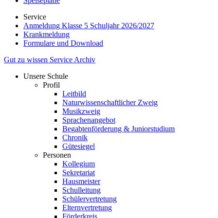
Speisepläne
Service
Anmeldung Klasse 5 Schuljahr 2026/2027
Krankmeldung
Formulare und Download
Gut zu wissen
Service
Archiv
Unsere Schule
Profil
Leitbild
Naturwissenschaftlicher Zweig
Musikzweig
Sprachenangebot
Begabtenförderung & Juniorstudium
Chronik
Gütesiegel
Personen
Kollegium
Sekretariat
Hausmeister
Schulleitung
Schülervertretung
Elternvertretung
Förderkreis