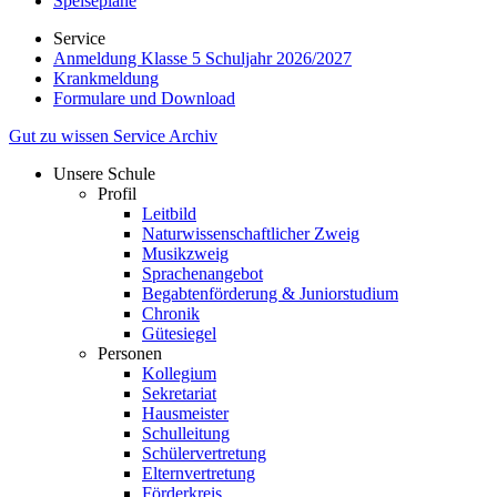
Speisepläne
Service
Anmeldung Klasse 5 Schuljahr 2026/2027
Krankmeldung
Formulare und Download
Gut zu wissen
Service
Archiv
Unsere Schule
Profil
Leitbild
Naturwissenschaftlicher Zweig
Musikzweig
Sprachenangebot
Begabtenförderung & Juniorstudium
Chronik
Gütesiegel
Personen
Kollegium
Sekretariat
Hausmeister
Schulleitung
Schülervertretung
Elternvertretung
Förderkreis