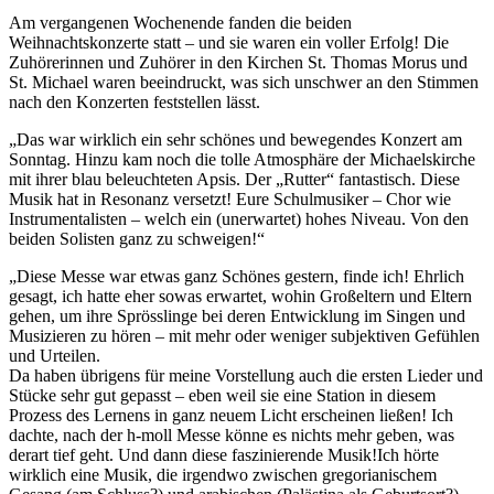
Am vergangenen Wochenende fanden die beiden
Weihnachtskonzerte statt – und sie waren ein voller Erfolg! Die
Zuhörerinnen und Zuhörer in den Kirchen St. Thomas Morus und
St. Michael waren beeindruckt, was sich unschwer an den Stimmen
nach den Konzerten feststellen lässt.
„Das war wirklich ein sehr schönes und bewegendes Konzert am
Sonntag. Hinzu kam noch die tolle Atmosphäre der Michaelskirche
mit ihrer blau beleuchteten Apsis. Der „Rutter“ fantastisch. Diese
Musik hat in Resonanz versetzt! Eure Schulmusiker – Chor wie
Instrumentalisten – welch ein (unerwartet) hohes Niveau. Von den
beiden Solisten ganz zu schweigen!“
„Diese Messe war etwas ganz Schönes gestern, finde ich! Ehrlich
gesagt, ich hatte eher sowas erwartet, wohin Großeltern und Eltern
gehen, um ihre Sprösslinge bei deren Entwicklung im Singen und
Musizieren zu hören – mit mehr oder weniger subjektiven Gefühlen
und Urteilen.
Da haben übrigens für meine Vorstellung auch die ersten Lieder und
Stücke sehr gut gepasst – eben weil sie eine Station in diesem
Prozess des Lernens in ganz neuem Licht erscheinen ließen! Ich
dachte, nach der h-moll Messe könne es nichts mehr geben, was
derart tief geht. Und dann diese faszinierende Musik!Ich hörte
wirklich eine Musik, die irgendwo zwischen gregorianischem