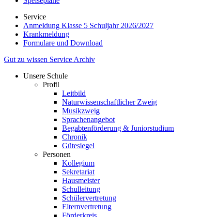
Speisepläne
Service
Anmeldung Klasse 5 Schuljahr 2026/2027
Krankmeldung
Formulare und Download
Gut zu wissen
Service
Archiv
Unsere Schule
Profil
Leitbild
Naturwissenschaftlicher Zweig
Musikzweig
Sprachenangebot
Begabtenförderung & Juniorstudium
Chronik
Gütesiegel
Personen
Kollegium
Sekretariat
Hausmeister
Schulleitung
Schülervertretung
Elternvertretung
Förderkreis