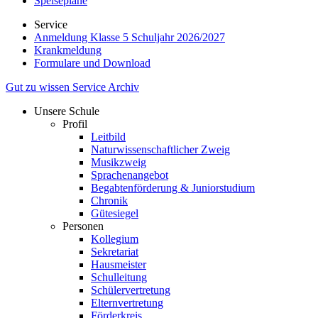
Speisepläne
Service
Anmeldung Klasse 5 Schuljahr 2026/2027
Krankmeldung
Formulare und Download
Gut zu wissen
Service
Archiv
Unsere Schule
Profil
Leitbild
Naturwissenschaftlicher Zweig
Musikzweig
Sprachenangebot
Begabtenförderung & Juniorstudium
Chronik
Gütesiegel
Personen
Kollegium
Sekretariat
Hausmeister
Schulleitung
Schülervertretung
Elternvertretung
Förderkreis