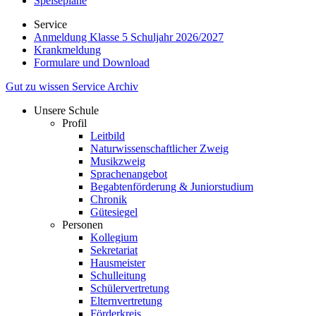
Speisepläne
Service
Anmeldung Klasse 5 Schuljahr 2026/2027
Krankmeldung
Formulare und Download
Gut zu wissen
Service
Archiv
Unsere Schule
Profil
Leitbild
Naturwissenschaftlicher Zweig
Musikzweig
Sprachenangebot
Begabtenförderung & Juniorstudium
Chronik
Gütesiegel
Personen
Kollegium
Sekretariat
Hausmeister
Schulleitung
Schülervertretung
Elternvertretung
Förderkreis