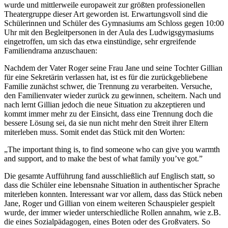
wurde und mittlerweile europaweit zur größten professionellen
Theatergruppe dieser Art geworden ist. Erwartungsvoll sind die
Schülerinnen und Schüler des Gymnasiums am Schloss gegen 10:00
Uhr mit den Begleitpersonen in der Aula des Ludwigsgymasiums
eingetroffen, um sich das etwa einstündige, sehr ergreifende
Familiendrama anzuschauen:
Nachdem der Vater Roger seine Frau Jane und seine Tochter Gillian
für eine Sekretärin verlassen hat, ist es für die zurückgebliebene
Familie zunächst schwer, die Trennung zu verarbeiten. Versuche,
den Familienvater wieder zurück zu gewinnen, scheitern. Nach und
nach lernt Gillian jedoch die neue Situation zu akzeptieren und
kommt immer mehr zu der Einsicht, dass eine Trennung doch die
bessere Lösung sei, da sie nun nicht mehr den Streit ihrer Eltern
miterleben muss. Somit endet das Stück mit den Worten:
„The important thing is, to find someone who can give you warmth
and support, and to make the best of what family you’ve got.”
Die gesamte Aufführung fand ausschließlich auf Englisch statt, so
dass die Schüler eine lebensnahe Situation in authentischer Sprache
miterleben konnten. Interessant war vor allem, dass das Stück neben
Jane, Roger und Gillian von einem weiteren Schauspieler gespielt
wurde, der immer wieder unterschiedliche Rollen annahm, wie z.B.
die eines Sozialpädagogen, eines Boten oder des Großvaters. So