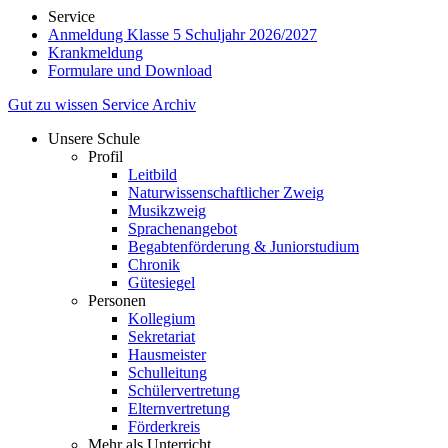
Service
Anmeldung Klasse 5 Schuljahr 2026/2027
Krankmeldung
Formulare und Download
Gut zu wissen
Service
Archiv
Unsere Schule
Profil
Leitbild
Naturwissenschaftlicher Zweig
Musikzweig
Sprachenangebot
Begabtenförderung & Juniorstudium
Chronik
Gütesiegel
Personen
Kollegium
Sekretariat
Hausmeister
Schulleitung
Schülervertretung
Elternvertretung
Förderkreis
Mehr als Unterricht