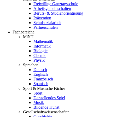
Freiwillige Ganztagsschule
Arbeitsgemeinschaften
Berufs- & Studienorientierung
Prävention
Schulsozialarbeit
Partnerschulen
Fachbereiche
MiNT
Mathematik
Informatik
Biologie
Chemie
Physik
Sprachen
Deutsch
Englisch
Französisch
Spanisch
Sport & Musische Fächer
Sport
Darstellendes Spiel
Musik
Bildende Kunst
Gesellschaftswissenschaften
Geschichte