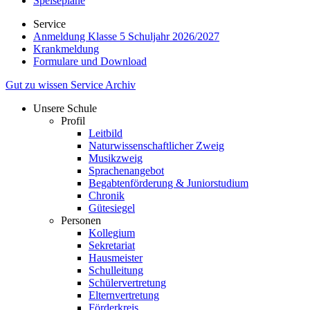
Speisepläne
Service
Anmeldung Klasse 5 Schuljahr 2026/2027
Krankmeldung
Formulare und Download
Gut zu wissen
Service
Archiv
Unsere Schule
Profil
Leitbild
Naturwissenschaftlicher Zweig
Musikzweig
Sprachenangebot
Begabtenförderung & Juniorstudium
Chronik
Gütesiegel
Personen
Kollegium
Sekretariat
Hausmeister
Schulleitung
Schülervertretung
Elternvertretung
Förderkreis