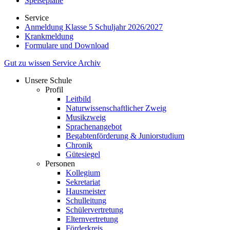
Speisepläne
Service
Anmeldung Klasse 5 Schuljahr 2026/2027
Krankmeldung
Formulare und Download
Gut zu wissen
Service
Archiv
Unsere Schule
Profil
Leitbild
Naturwissenschaftlicher Zweig
Musikzweig
Sprachenangebot
Begabtenförderung & Juniorstudium
Chronik
Gütesiegel
Personen
Kollegium
Sekretariat
Hausmeister
Schulleitung
Schülervertretung
Elternvertretung
Förderkreis