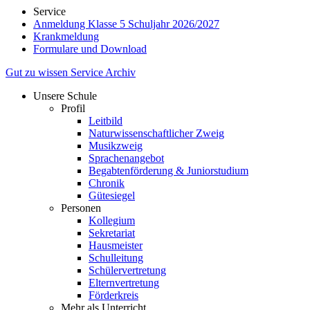
Service
Anmeldung Klasse 5 Schuljahr 2026/2027
Krankmeldung
Formulare und Download
Gut zu wissen
Service
Archiv
Unsere Schule
Profil
Leitbild
Naturwissenschaftlicher Zweig
Musikzweig
Sprachenangebot
Begabtenförderung & Juniorstudium
Chronik
Gütesiegel
Personen
Kollegium
Sekretariat
Hausmeister
Schulleitung
Schülervertretung
Elternvertretung
Förderkreis
Mehr als Unterricht