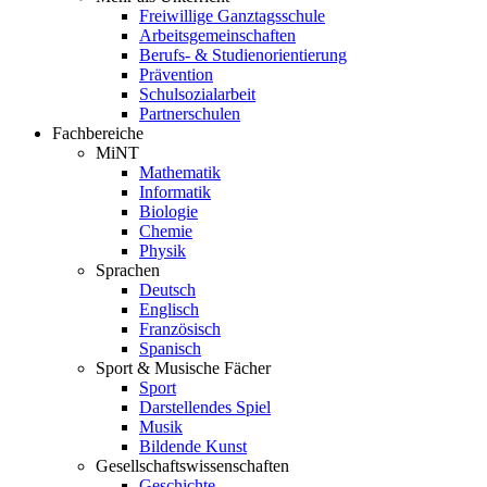
Freiwillige Ganztagsschule
Arbeitsgemeinschaften
Berufs- & Studienorientierung
Prävention
Schulsozialarbeit
Partnerschulen
Fachbereiche
MiNT
Mathematik
Informatik
Biologie
Chemie
Physik
Sprachen
Deutsch
Englisch
Französisch
Spanisch
Sport & Musische Fächer
Sport
Darstellendes Spiel
Musik
Bildende Kunst
Gesellschaftswissenschaften
Geschichte