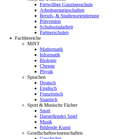
Freiwillige Ganztagsschule
Arbeitsgemeinschaften
Berufs- & Studienorientierung
Prävention
Schulsozialarbeit
Partnerschulen
Fachbereiche
MiNT
Mathematik
Informatik
Biologie
Chemie
Physik
Sprachen
Deutsch
Englisch
Französisch
Spanisch
Sport & Musische Fächer
Sport
Darstellendes Spiel
Musik
Bildende Kunst
Gesellschaftswissenschaften
Geschichte