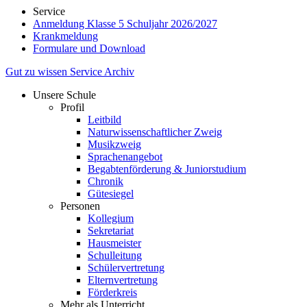
Service
Anmeldung Klasse 5 Schuljahr 2026/2027
Krankmeldung
Formulare und Download
Gut zu wissen
Service
Archiv
Unsere Schule
Profil
Leitbild
Naturwissenschaftlicher Zweig
Musikzweig
Sprachenangebot
Begabtenförderung & Juniorstudium
Chronik
Gütesiegel
Personen
Kollegium
Sekretariat
Hausmeister
Schulleitung
Schülervertretung
Elternvertretung
Förderkreis
Mehr als Unterricht