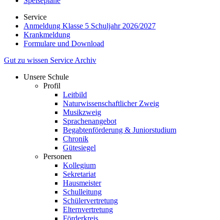
Speisepläne
Service
Anmeldung Klasse 5 Schuljahr 2026/2027
Krankmeldung
Formulare und Download
Gut zu wissen
Service
Archiv
Unsere Schule
Profil
Leitbild
Naturwissenschaftlicher Zweig
Musikzweig
Sprachenangebot
Begabtenförderung & Juniorstudium
Chronik
Gütesiegel
Personen
Kollegium
Sekretariat
Hausmeister
Schulleitung
Schülervertretung
Elternvertretung
Förderkreis