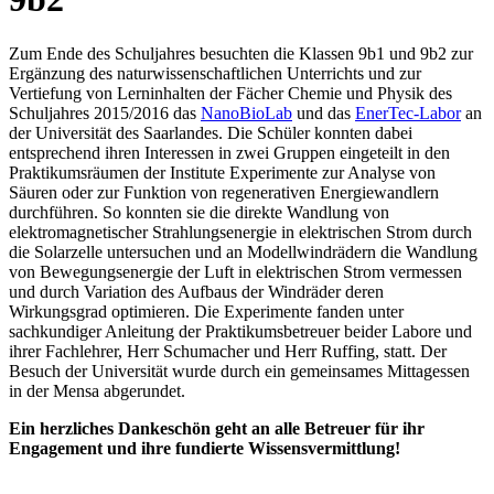
Zum Ende des Schuljahres besuchten die Klassen 9b1 und 9b2 zur
Ergänzung des naturwissenschaftlichen Unterrichts und zur
Vertiefung von Lerninhalten der Fächer Chemie und Physik des
Schuljahres 2015/2016 das
NanoBioLab
und das
EnerTec-Labor
an
der Universität des Saarlandes. Die Schüler konnten dabei
entsprechend ihren Interessen in zwei Gruppen eingeteilt in den
Praktikumsräumen der Institute Experimente zur Analyse von
Säuren oder zur Funktion von regenerativen Energiewandlern
durchführen. So konnten sie die direkte Wandlung von
elektromagnetischer Strahlungsenergie in elektrischen Strom durch
die Solarzelle untersuchen und an Modellwindrädern die Wandlung
von Bewegungsenergie der Luft in elektrischen Strom vermessen
und durch Variation des Aufbaus der Windräder deren
Wirkungsgrad optimieren. Die Experimente fanden unter
sachkundiger Anleitung der Praktikumsbetreuer beider Labore und
ihrer Fachlehrer, Herr Schumacher und Herr Ruffing, statt. Der
Besuch der Universität wurde durch ein gemeinsames Mittagessen
in der Mensa abgerundet.
Ein herzliches Dankeschön geht an alle Betreuer für ihr
Engagement und ihre fundierte Wissensvermittlung!