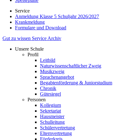
Speisepläne
Service
Anmeldung Klasse 5 Schuljahr 2026/2027
Krankmeldung
Formulare und Download
Gut zu wissen
Service
Archiv
Unsere Schule
Profil
Leitbild
Naturwissenschaftlicher Zweig
Musikzweig
Sprachenangebot
Begabtenförderung & Juniorstudium
Chronik
Gütesiegel
Personen
Kollegium
Sekretariat
Hausmeister
Schulleitung
Schülervertretung
Elternvertretung
Förderkreis