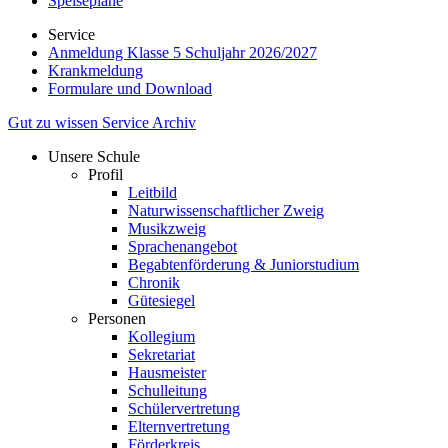
Speisepläne
Service
Anmeldung Klasse 5 Schuljahr 2026/2027
Krankmeldung
Formulare und Download
Gut zu wissen
Service
Archiv
Unsere Schule
Profil
Leitbild
Naturwissenschaftlicher Zweig
Musikzweig
Sprachenangebot
Begabtenförderung & Juniorstudium
Chronik
Gütesiegel
Personen
Kollegium
Sekretariat
Hausmeister
Schulleitung
Schülervertretung
Elternvertretung
Förderkreis