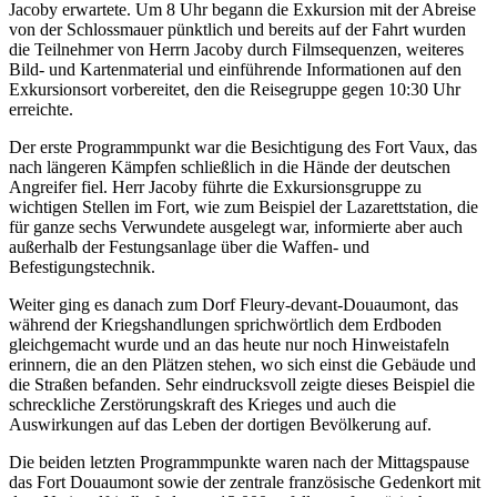
Jacoby erwartete. Um 8 Uhr begann die Exkursion mit der Abreise
von der Schlossmauer pünktlich und bereits auf der Fahrt wurden
die Teilnehmer von Herrn Jacoby durch Filmsequenzen, weiteres
Bild- und Kartenmaterial und einführende Informationen auf den
Exkursionsort vorbereitet, den die Reisegruppe gegen 10:30 Uhr
erreichte.
Der erste Programmpunkt war die Besichtigung des Fort Vaux, das
nach längeren Kämpfen schließlich in die Hände der deutschen
Angreifer fiel. Herr Jacoby führte die Exkursionsgruppe zu
wichtigen Stellen im Fort, wie zum Beispiel der Lazarettstation, die
für ganze sechs Verwundete ausgelegt war, informierte aber auch
außerhalb der Festungsanlage über die Waffen- und
Befestigungstechnik.
Weiter ging es danach zum Dorf Fleury-devant-Douaumont, das
während der Kriegshandlungen sprichwörtlich dem Erdboden
gleichgemacht wurde und an das heute nur noch Hinweistafeln
erinnern, die an den Plätzen stehen, wo sich einst die Gebäude und
die Straßen befanden. Sehr eindrucksvoll zeigte dieses Beispiel die
schreckliche Zerstörungskraft des Krieges und auch die
Auswirkungen auf das Leben der dortigen Bevölkerung auf.
Die beiden letzten Programmpunkte waren nach der Mittagspause
das Fort Douaumont sowie der zentrale französische Gedenkort mit