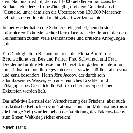
dem Nationalfriedhof, der ca. 13.000 gefallenen französischen
Soldaten eine letzte Ruhestätte gibt, und dem Gebeinshaus l
´Ossuaire, unter dem sich die Überreste von 130.000 Menschen
befinden, deren Identität nicht geklärt werden konnte.
Immer wieder hatten die Schüler Gelegenheit, beim bestens
informierten Exkursionsleiter Herrn Jacoby nachzufragen, der den
Teilnehmern zudem viele Denkanstöße und kritische Anregungen
gab.
Ein Dank gilt dem Busunternehmen der Firma Bur für die
Bereitstellung von Bus und Fahrer, Frau Schwingel und Frau
Dreidemie für ihre Mitreise und Unterstützung, den Schülern für
ihre Teilnahme und ihr reges Interesse – sowie natürlich, allen voran
und ganz besonders, Herrn Jörg Jacoby, der durch sein
allumfassendes Wissen, sein anschauliches Erzählen und
pädagogisches Geschick die Fahrt zu einer unvergesslichen
Exkursion werden ließ.
Das affektive Lernziel der Wertschätzung des Friedens, aber auch
das kritische Betrachten von Nationalismus und Militarismus (bis in
die heutige Zeit) wurden neben der Vertiefung des Faktenwissens
zum Ersten Weltkrieg sicher erreicht!
Vielen Dank!