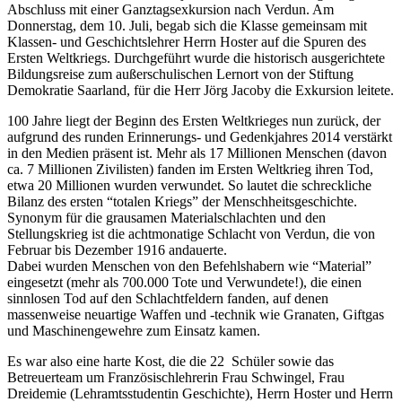
Abschluss mit einer Ganztagsexkursion nach Verdun. Am
Donnerstag, dem 10. Juli, begab sich die Klasse gemeinsam mit
Klassen- und Geschichtslehrer Herrn Hoster auf die Spuren des
Ersten Weltkriegs. Durchgeführt wurde die historisch ausgerichtete
Bildungsreise zum außerschulischen Lernort von der Stiftung
Demokratie Saarland, für die Herr Jörg Jacoby die Exkursion leitete.
100 Jahre liegt der Beginn des Ersten Weltkrieges nun zurück, der
aufgrund des runden Erinnerungs- und Gedenkjahres 2014 verstärkt
in den Medien präsent ist. Mehr als 17 Millionen Menschen (davon
ca. 7 Millionen Zivilisten) fanden im Ersten Weltkrieg ihren Tod,
etwa 20 Millionen wurden verwundet. So lautet die schreckliche
Bilanz des ersten “totalen Kriegs” der Menschheitsgeschichte.
Synonym für die grausamen Materialschlachten und den
Stellungskrieg ist die achtmonatige Schlacht von Verdun, die von
Februar bis Dezember 1916 andauerte.
Dabei wurden Menschen von den Befehlshabern wie “Material”
eingesetzt (mehr als 700.000 Tote und Verwundete!), die einen
sinnlosen Tod auf den Schlachtfeldern fanden, auf denen
massenweise neuartige Waffen und -technik wie Granaten, Giftgas
und Maschinengewehre zum Einsatz kamen.
Es war also eine harte Kost, die die 22 Schüler sowie das
Betreuerteam um Französischlehrerin Frau Schwingel, Frau
Dreidemie (Lehramtsstudentin Geschichte), Herrn Hoster und Herrn