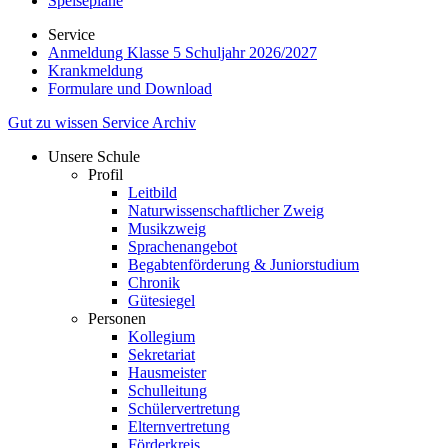
Speisepläne
Service
Anmeldung Klasse 5 Schuljahr 2026/2027
Krankmeldung
Formulare und Download
Gut zu wissen
Service
Archiv
Unsere Schule
Profil
Leitbild
Naturwissenschaftlicher Zweig
Musikzweig
Sprachenangebot
Begabtenförderung & Juniorstudium
Chronik
Gütesiegel
Personen
Kollegium
Sekretariat
Hausmeister
Schulleitung
Schülervertretung
Elternvertretung
Förderkreis