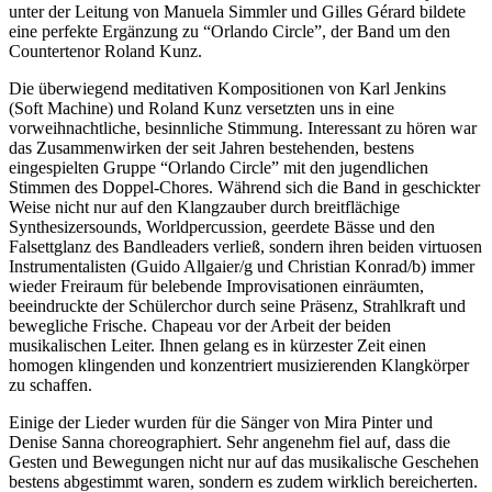
unter der Leitung von Manuela Simmler und Gilles Gérard bildete
eine perfekte Ergänzung zu “Orlando Circle”, der Band um den
Countertenor Roland Kunz.
Die überwiegend meditativen Kompositionen von Karl Jenkins
(Soft Machine) und Roland Kunz versetzten uns in eine
vorweihnachtliche, besinnliche Stimmung. Interessant zu hören war
das Zusammenwirken der seit Jahren bestehenden, bestens
eingespielten Gruppe “Orlando Circle” mit den jugendlichen
Stimmen des Doppel-Chores. Während sich die Band in geschickter
Weise nicht nur auf den Klangzauber durch breitflächige
Synthesizersounds, Worldpercussion, geerdete Bässe und den
Falsettglanz des Bandleaders verließ, sondern ihren beiden virtuosen
Instrumentalisten (Guido Allgaier/g und Christian Konrad/b) immer
wieder Freiraum für belebende Improvisationen einräumten,
beeindruckte der Schülerchor durch seine Präsenz, Strahlkraft und
bewegliche Frische. Chapeau vor der Arbeit der beiden
musikalischen Leiter. Ihnen gelang es in kürzester Zeit einen
homogen klingenden und konzentriert musizierenden Klangkörper
zu schaffen.
Einige der Lieder wurden für die Sänger von Mira Pinter und
Denise Sanna choreographiert. Sehr angenehm fiel auf, dass die
Gesten und Bewegungen nicht nur auf das musikalische Geschehen
bestens abgestimmt waren, sondern es zudem wirklich bereicherten.