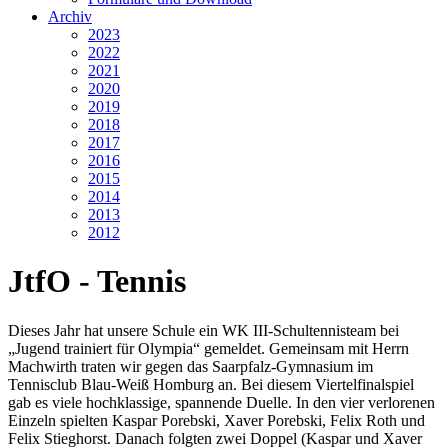
Archiv
2023
2022
2021
2020
2019
2018
2017
2016
2015
2014
2013
2012
JtfO - Tennis
Dieses Jahr hat unsere Schule ein WK III-Schultennisteam bei
„Jugend trainiert für Olympia“ gemeldet. Gemeinsam mit Herrn
Machwirth traten wir gegen das Saarpfalz-Gymnasium im
Tennisclub Blau-Weiß Homburg an. Bei diesem Viertelfinalspiel
gab es viele hochklassige, spannende Duelle. In den vier verlorenen
Einzeln spielten Kaspar Porebski, Xaver Porebski, Felix Roth und
Felix Stieghorst. Danach folgten zwei Doppel (Kaspar und Xaver