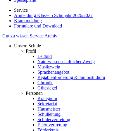
Speisepläne
Service
Anmeldung Klasse 5 Schuljahr 2026/2027
Krankmeldung
Formulare und Download
Gut zu wissen
Service
Archiv
Unsere Schule
Profil
Leitbild
Naturwissenschaftlicher Zweig
Musikzweig
Sprachenangebot
Begabtenförderung & Juniorstudium
Chronik
Gütesiegel
Personen
Kollegium
Sekretariat
Hausmeister
Schulleitung
Schülervertretung
Elternvertretung
Förderkreis