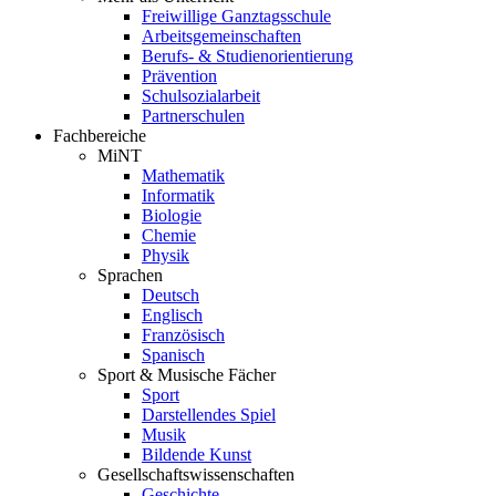
Freiwillige Ganztagsschule
Arbeitsgemeinschaften
Berufs- & Studienorientierung
Prävention
Schulsozialarbeit
Partnerschulen
Fachbereiche
MiNT
Mathematik
Informatik
Biologie
Chemie
Physik
Sprachen
Deutsch
Englisch
Französisch
Spanisch
Sport & Musische Fächer
Sport
Darstellendes Spiel
Musik
Bildende Kunst
Gesellschaftswissenschaften
Geschichte