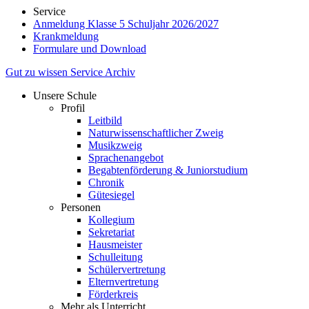
Service
Anmeldung Klasse 5 Schuljahr 2026/2027
Krankmeldung
Formulare und Download
Gut zu wissen
Service
Archiv
Unsere Schule
Profil
Leitbild
Naturwissenschaftlicher Zweig
Musikzweig
Sprachenangebot
Begabtenförderung & Juniorstudium
Chronik
Gütesiegel
Personen
Kollegium
Sekretariat
Hausmeister
Schulleitung
Schülervertretung
Elternvertretung
Förderkreis
Mehr als Unterricht