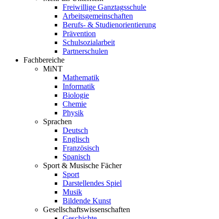
Freiwillige Ganztagsschule
Arbeitsgemeinschaften
Berufs- & Studienorientierung
Prävention
Schulsozialarbeit
Partnerschulen
Fachbereiche
MiNT
Mathematik
Informatik
Biologie
Chemie
Physik
Sprachen
Deutsch
Englisch
Französisch
Spanisch
Sport & Musische Fächer
Sport
Darstellendes Spiel
Musik
Bildende Kunst
Gesellschaftswissenschaften
Geschichte