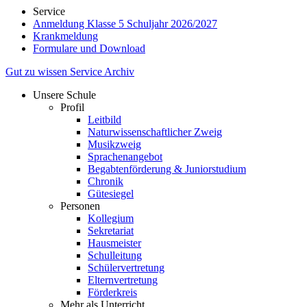
Service
Anmeldung Klasse 5 Schuljahr 2026/2027
Krankmeldung
Formulare und Download
Gut zu wissen
Service
Archiv
Unsere Schule
Profil
Leitbild
Naturwissenschaftlicher Zweig
Musikzweig
Sprachenangebot
Begabtenförderung & Juniorstudium
Chronik
Gütesiegel
Personen
Kollegium
Sekretariat
Hausmeister
Schulleitung
Schülervertretung
Elternvertretung
Förderkreis
Mehr als Unterricht