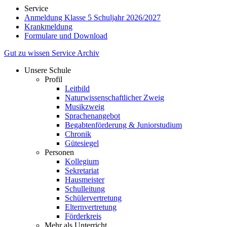
Service
Anmeldung Klasse 5 Schuljahr 2026/2027
Krankmeldung
Formulare und Download
Gut zu wissen
Service
Archiv
Unsere Schule
Profil
Leitbild
Naturwissenschaftlicher Zweig
Musikzweig
Sprachenangebot
Begabtenförderung & Juniorstudium
Chronik
Gütesiegel
Personen
Kollegium
Sekretariat
Hausmeister
Schulleitung
Schülervertretung
Elternvertretung
Förderkreis
Mehr als Unterricht