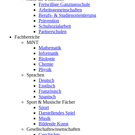
Freiwillige Ganztagsschule
Arbeitsgemeinschaften
Berufs- & Studienorientierung
Prävention
Schulsozialarbeit
Partnerschulen
Fachbereiche
MiNT
Mathematik
Informatik
Biologie
Chemie
Physik
Sprachen
Deutsch
Englisch
Französisch
Spanisch
Sport & Musische Fächer
Sport
Darstellendes Spiel
Musik
Bildende Kunst
Gesellschaftswissenschaften
Geschichte