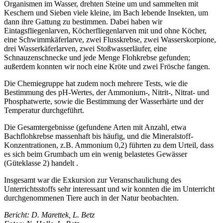
Organismen im Wasser, drehten Steine um und sammelten mit
Keschern und Sieben viele kleine, im Bach lebende Insekten, um
dann ihre Gattung zu bestimmen. Dabei haben wir
Eintagsfliegenlarven, Köcherfliegenlarven mit und ohne Köcher,
eine Schwimmkäferlarve, zwei Flusskrebse, zwei Wasserskorpione,
drei Wasserkäferlarven, zwei Stoßwasserläufer, eine
Schnauzenschnecke und jede Menge Flohkrebse gefunden;
außerdem konnten wir noch eine Kröte und zwei Frösche fangen.
Die Chemiegruppe hat zudem noch mehrere Tests, wie die
Bestimmung des pH-Wertes, der Ammonium-, Nitrit-, Nitrat- und
Phosphatwerte, sowie die Bestimmung der Wasserhärte und der
Temperatur durchgeführt.
Die Gesamtergebnisse (gefundene Arten mit Anzahl, etwa
Bachflohkrebse massenhaft bis häufig, und die Mineralstoff-
Konzentrationen, z.B. Ammonium 0,2) führten zu dem Urteil, dass
es sich beim Grumbach um ein wenig belastetes Gewässer
(Güteklasse 2) handelt .
Insgesamt war die Exkursion zur Veranschaulichung des
Unterrichtsstoffs sehr interessant und wir konnten die im Unterricht
durchgenommenen Tiere auch in der Natur beobachten.
Bericht: D. Marettek, L. Betz