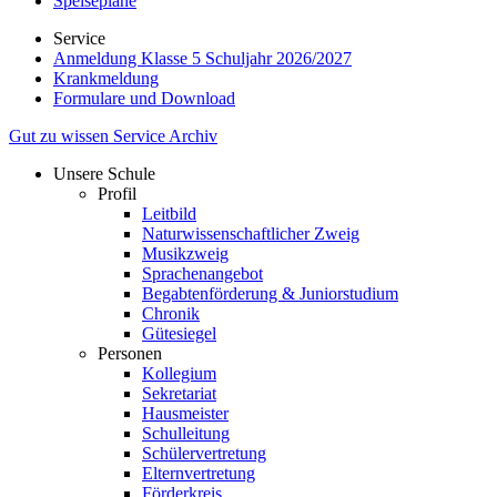
Speisepläne
Service
Anmeldung Klasse 5 Schuljahr 2026/2027
Krankmeldung
Formulare und Download
Gut zu wissen
Service
Archiv
Unsere Schule
Profil
Leitbild
Naturwissenschaftlicher Zweig
Musikzweig
Sprachenangebot
Begabtenförderung & Juniorstudium
Chronik
Gütesiegel
Personen
Kollegium
Sekretariat
Hausmeister
Schulleitung
Schülervertretung
Elternvertretung
Förderkreis