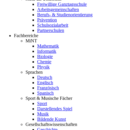
Freiwillige Ganztagsschule
Arbeitsgemeinschaften
Berufs- & Studienorientierung
Prävention
Schulsozialarbeit
Partnerschulen
Fachbereiche
MiNT
Mathematik
Informatik
Biologie
Chemie
Physik
Sprachen
Deutsch
Englisch
Französisch
Spanisch
Sport & Musische Fächer
Sport
Darstellendes Spiel
Musik
Bildende Kunst
Gesellschaftswissenschaften
Geschichte