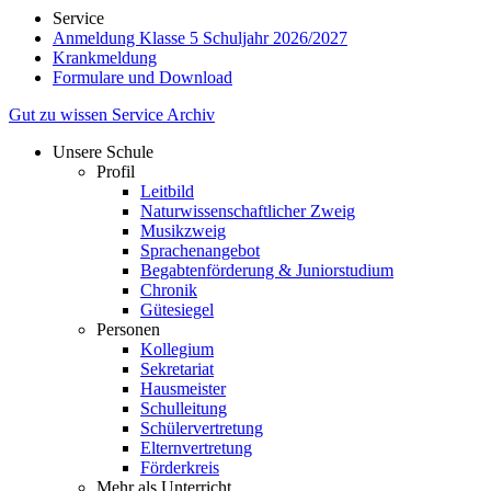
Service
Anmeldung Klasse 5 Schuljahr 2026/2027
Krankmeldung
Formulare und Download
Gut zu wissen
Service
Archiv
Unsere Schule
Profil
Leitbild
Naturwissenschaftlicher Zweig
Musikzweig
Sprachenangebot
Begabtenförderung & Juniorstudium
Chronik
Gütesiegel
Personen
Kollegium
Sekretariat
Hausmeister
Schulleitung
Schülervertretung
Elternvertretung
Förderkreis
Mehr als Unterricht