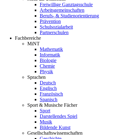
Freiwillige Ganztagsschule
Arbeitsgemeinschaften
Berufs- & Studienorientierung
Prävention
Schulsozialarbeit
Partnerschulen
Fachbereiche
MiNT
Mathematik
Informatik
Biologie
Chemie
Physik
Sprachen
Deutsch
Englisch
Französisch
Spanisch
Sport & Musische Fächer
Sport
Darstellendes Spiel
Musik
Bildende Kunst
Gesellschaftswissenschaften
Geschichte