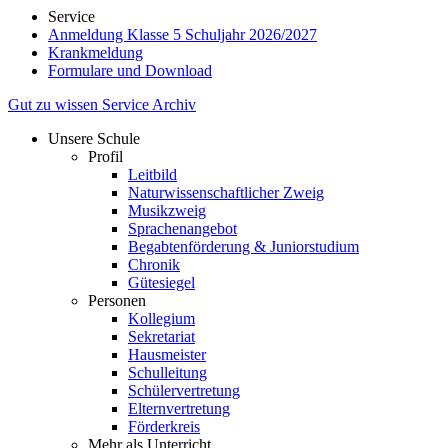
Service
Anmeldung Klasse 5 Schuljahr 2026/2027
Krankmeldung
Formulare und Download
Gut zu wissen
Service
Archiv
Unsere Schule
Profil
Leitbild
Naturwissenschaftlicher Zweig
Musikzweig
Sprachenangebot
Begabtenförderung & Juniorstudium
Chronik
Gütesiegel
Personen
Kollegium
Sekretariat
Hausmeister
Schulleitung
Schülervertretung
Elternvertretung
Förderkreis
Mehr als Unterricht