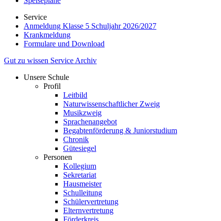
Speisepläne
Service
Anmeldung Klasse 5 Schuljahr 2026/2027
Krankmeldung
Formulare und Download
Gut zu wissen
Service
Archiv
Unsere Schule
Profil
Leitbild
Naturwissenschaftlicher Zweig
Musikzweig
Sprachenangebot
Begabtenförderung & Juniorstudium
Chronik
Gütesiegel
Personen
Kollegium
Sekretariat
Hausmeister
Schulleitung
Schülervertretung
Elternvertretung
Förderkreis