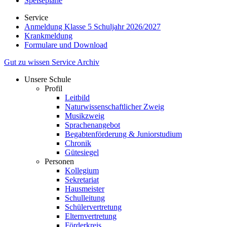
Speisepläne
Service
Anmeldung Klasse 5 Schuljahr 2026/2027
Krankmeldung
Formulare und Download
Gut zu wissen
Service
Archiv
Unsere Schule
Profil
Leitbild
Naturwissenschaftlicher Zweig
Musikzweig
Sprachenangebot
Begabtenförderung & Juniorstudium
Chronik
Gütesiegel
Personen
Kollegium
Sekretariat
Hausmeister
Schulleitung
Schülervertretung
Elternvertretung
Förderkreis