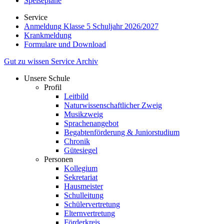
Speisepläne
Service
Anmeldung Klasse 5 Schuljahr 2026/2027
Krankmeldung
Formulare und Download
Gut zu wissen
Service
Archiv
Unsere Schule
Profil
Leitbild
Naturwissenschaftlicher Zweig
Musikzweig
Sprachenangebot
Begabtenförderung & Juniorstudium
Chronik
Gütesiegel
Personen
Kollegium
Sekretariat
Hausmeister
Schulleitung
Schülervertretung
Elternvertretung
Förderkreis