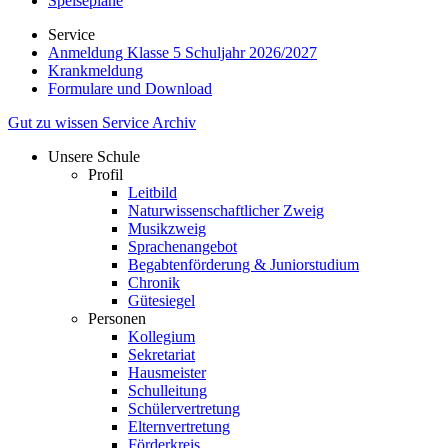
Speisepläne
Service
Anmeldung Klasse 5 Schuljahr 2026/2027
Krankmeldung
Formulare und Download
Gut zu wissen
Service
Archiv
Unsere Schule
Profil
Leitbild
Naturwissenschaftlicher Zweig
Musikzweig
Sprachenangebot
Begabtenförderung & Juniorstudium
Chronik
Gütesiegel
Personen
Kollegium
Sekretariat
Hausmeister
Schulleitung
Schülervertretung
Elternvertretung
Förderkreis