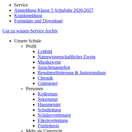
Service
Anmeldung Klasse 5 Schuljahr 2026/2027
Krankmeldung
Formulare und Download
Gut zu wissen
Service
Archiv
Unsere Schule
Profil
Leitbild
Naturwissenschaftlicher Zweig
Musikzweig
Sprachenangebot
Begabtenförderung & Juniorstudium
Chronik
Gütesiegel
Personen
Kollegium
Sekretariat
Hausmeister
Schulleitung
Schülervertretung
Elternvertretung
Förderkreis
Mehr als Unterricht