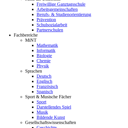
Freiwillige Ganztagsschule
Arbeitsgemeinschaften
Berufs- & Studienorientierung
Prävention
Schulsozialarbeit
Partnerschulen
Fachbereiche
MiNT
Mathematik
Informatik
Biologie
Chemie
Physik
Sprachen
Deutsch
Englisch
Französisch
Spanisch
Sport & Musische Fächer
Sport
Darstellendes Spiel
Musik
Bildende Kunst
Gesellschaftswissenschaften
Geschichte