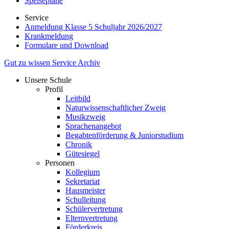
Speisepläne
Service
Anmeldung Klasse 5 Schuljahr 2026/2027
Krankmeldung
Formulare und Download
Gut zu wissen
Service
Archiv
Unsere Schule
Profil
Leitbild
Naturwissenschaftlicher Zweig
Musikzweig
Sprachenangebot
Begabtenförderung & Juniorstudium
Chronik
Gütesiegel
Personen
Kollegium
Sekretariat
Hausmeister
Schulleitung
Schülervertretung
Elternvertretung
Förderkreis