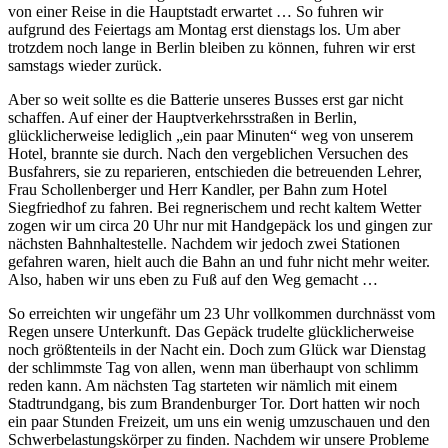
von einer Reise in die Hauptstadt erwartet … So fuhren wir
aufgrund des Feiertags am Montag erst dienstags los. Um aber
trotzdem noch lange in Berlin bleiben zu können, fuhren wir erst
samstags wieder zurück.
Aber so weit sollte es die Batterie unseres Busses erst gar nicht
schaffen. Auf einer der Hauptverkehrsstraßen in Berlin,
glücklicherweise lediglich „ein paar Minuten“ weg von unserem
Hotel, brannte sie durch. Nach den vergeblichen Versuchen des
Busfahrers, sie zu reparieren, entschieden die betreuenden Lehrer,
Frau Schollenberger und Herr Kandler, per Bahn zum Hotel
Siegfriedhof zu fahren. Bei regnerischem und recht kaltem Wetter
zogen wir um circa 20 Uhr nur mit Handgepäck los und gingen zur
nächsten Bahnhaltestelle. Nachdem wir jedoch zwei Stationen
gefahren waren, hielt auch die Bahn an und fuhr nicht mehr weiter.
Also, haben wir uns eben zu Fuß auf den Weg gemacht …
So erreichten wir ungefähr um 23 Uhr vollkommen durchnässt vom
Regen unsere Unterkunft. Das Gepäck trudelte glücklicherweise
noch größtenteils in der Nacht ein. Doch zum Glück war Dienstag
der schlimmste Tag von allen, wenn man überhaupt von schlimm
reden kann. Am nächsten Tag starteten wir nämlich mit einem
Stadtrundgang, bis zum Brandenburger Tor. Dort hatten wir noch
ein paar Stunden Freizeit, um uns ein wenig umzuschauen und den
Schwerbelastungskörper zu finden. Nachdem wir unsere Probleme