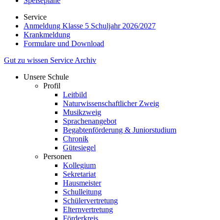
Speisepläne
Service
Anmeldung Klasse 5 Schuljahr 2026/2027
Krankmeldung
Formulare und Download
Gut zu wissen
Service
Archiv
Unsere Schule
Profil
Leitbild
Naturwissenschaftlicher Zweig
Musikzweig
Sprachenangebot
Begabtenförderung & Juniorstudium
Chronik
Gütesiegel
Personen
Kollegium
Sekretariat
Hausmeister
Schulleitung
Schülervertretung
Elternvertretung
Förderkreis