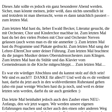
Dieses Jahr sollte es jedoch ein ganz besonderer Abend werden.
Sicher, man könnte meinen, jeder weiß, dass nichts unendlich ist
und trotzdem ist man überrascht, wenn es dann tatsächlich passiert –
zum letzten Mal.
Zum letzten Mal hast du, lieber Ewald Becker, Literatur gesucht, die
mit Orchester, Chor und Kinderchor machbar ist. Zum letzten Mal
hast du bei den vielen Proben mit Chor und Orchester Nerven
gelassen (auch wenn man es dir nie anmerkte :). Zum letzten Mal
hast du Programme und Plakate gedruckt. Zum letzten Mal sang der
Lehrer-ElternChor unter deiner Führung. Zum letzten Mal brachtest
du die jungen Musiker deines Oberstufenorchesters zum Klingen.
Zum letzten Mal hast du Stühle und das Klavier vom
Gemeinderaum in die Kirche mitgeschleppt… Zum letzten Mal…
Es war ein würdiger Abschluss und du kannst stolz auf dich sein!
Wir sind es auch!!! DANKE für alles!!! Und weil du es dir verdient
hast, darfst du jetzt auch in den wohlverdienten Ruhestand gehen
(also ein paar wenige Wochen hast du ja noch, und weil es deine
letzten sein werden, darfst du sie auch genießen :)
Das letzte Mal beinhaltet jedoch auch den Zauber eines NEU-
Anfangs, den wir jetzt wagen. Wir werden unsere eigenen
Erfahrungen machen und sicher auch den einen oder anderen Weg