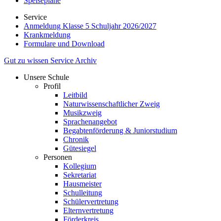
Speisepläne
Service
Anmeldung Klasse 5 Schuljahr 2026/2027
Krankmeldung
Formulare und Download
Gut zu wissen
Service
Archiv
Unsere Schule
Profil
Leitbild
Naturwissenschaftlicher Zweig
Musikzweig
Sprachenangebot
Begabtenförderung & Juniorstudium
Chronik
Gütesiegel
Personen
Kollegium
Sekretariat
Hausmeister
Schulleitung
Schülervertretung
Elternvertretung
Förderkreis