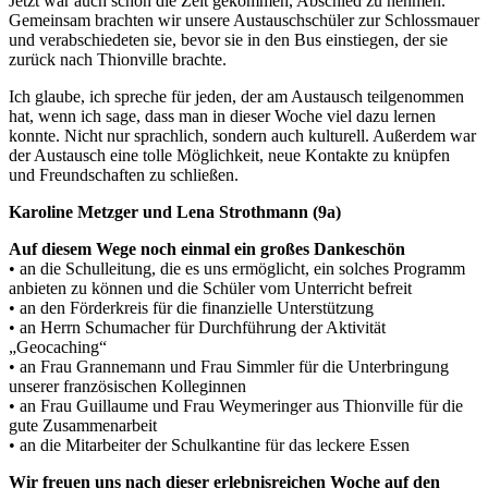
Jetzt war auch schon die Zeit gekommen, Abschied zu nehmen.
Gemeinsam brachten wir unsere Austauschschüler zur Schlossmauer
und verabschiedeten sie, bevor sie in den Bus einstiegen, der sie
zurück nach Thionville brachte.
Ich glaube, ich spreche für jeden, der am Austausch teilgenommen
hat, wenn ich sage, dass man in dieser Woche viel dazu lernen
konnte. Nicht nur sprachlich, sondern auch kulturell. Außerdem war
der Austausch eine tolle Möglichkeit, neue Kontakte zu knüpfen
und Freundschaften zu schließen.
Karoline Metzger und Lena Strothmann (9a)
Auf diesem Wege noch einmal ein großes Dankeschön
• an die Schulleitung, die es uns ermöglicht, ein solches Programm
anbieten zu können und die Schüler vom Unterricht befreit
• an den Förderkreis für die finanzielle Unterstützung
• an Herrn Schumacher für Durchführung der Aktivität
„Geocaching“
• an Frau Grannemann und Frau Simmler für die Unterbringung
unserer französischen Kolleginnen
• an Frau Guillaume und Frau Weymeringer aus Thionville für die
gute Zusammenarbeit
• an die Mitarbeiter der Schulkantine für das leckere Essen
Wir freuen uns nach dieser erlebnisreichen Woche auf den