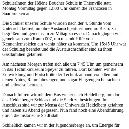
SchülerInnen der Hélène Boucher Schule in Thionville statt.
Montag Vormittag gegen 12:00 Uhr kamen die Franzosen in
Saarbrücken an.
Die Schüler unserer Schule wurden nach der 4. Stunde vom
Unterricht befreit, um ihre AustauschpartnerInnen im Bistro zu
begrüßen und gemeinsam zu Mittag zu essen. Danach gingen wir
gemeinsam zum Raum 007, um uns mit Hilfe von
Kennenlernspielen ein wenig näher zu kommen. Um 15:45 Uhr war
der Schultag beendet und die Austauschschüler sind zu ihren
Gastfamilien gefahren.
Am nächsten Morgen trafen sich alle um 7:45 Uhr, um gemeinsam
in das Technikmuseum Speyer zu fahren. Dort konnten wir die
Entwicklung und Fortschritte der Technik anhand von alten und
neuen Autos, Raumfahrzeugen und sogar Flugzeugen betrachten
und teilweise betreten.
Danach fuhren wir mit dem Bus weiter nach Heidelberg, um dort
das Heidelberger Schloss und die Stadt zu besichtigen. Im
Anschluss sind wir zur Mensa der Universität Heidelberg gefahren
und haben zu Abend gegessen. Nun fand noch eine Abendführung
durch die historische Stadt statt.
Schließlich kamen wir in der Jugendherberge an, um Energie für