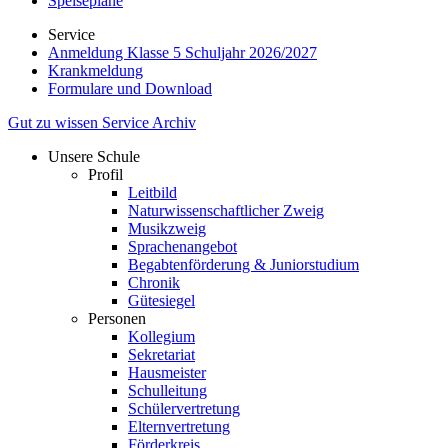
Speisepläne
Service
Anmeldung Klasse 5 Schuljahr 2026/2027
Krankmeldung
Formulare und Download
Gut zu wissen
Service
Archiv
Unsere Schule
Profil
Leitbild
Naturwissenschaftlicher Zweig
Musikzweig
Sprachenangebot
Begabtenförderung & Juniorstudium
Chronik
Gütesiegel
Personen
Kollegium
Sekretariat
Hausmeister
Schulleitung
Schülervertretung
Elternvertretung
Förderkreis