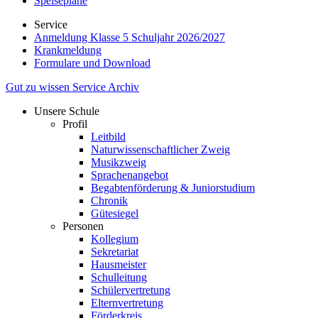
Speisepläne
Service
Anmeldung Klasse 5 Schuljahr 2026/2027
Krankmeldung
Formulare und Download
Gut zu wissen
Service
Archiv
Unsere Schule
Profil
Leitbild
Naturwissenschaftlicher Zweig
Musikzweig
Sprachenangebot
Begabtenförderung & Juniorstudium
Chronik
Gütesiegel
Personen
Kollegium
Sekretariat
Hausmeister
Schulleitung
Schülervertretung
Elternvertretung
Förderkreis