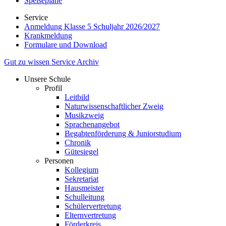
Speisepläne
Service
Anmeldung Klasse 5 Schuljahr 2026/2027
Krankmeldung
Formulare und Download
Gut zu wissen
Service
Archiv
Unsere Schule
Profil
Leitbild
Naturwissenschaftlicher Zweig
Musikzweig
Sprachenangebot
Begabtenförderung & Juniorstudium
Chronik
Gütesiegel
Personen
Kollegium
Sekretariat
Hausmeister
Schulleitung
Schülervertretung
Elternvertretung
Förderkreis