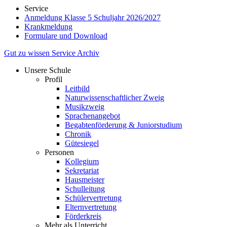
Service
Anmeldung Klasse 5 Schuljahr 2026/2027
Krankmeldung
Formulare und Download
Gut zu wissen
Service
Archiv
Unsere Schule
Profil
Leitbild
Naturwissenschaftlicher Zweig
Musikzweig
Sprachenangebot
Begabtenförderung & Juniorstudium
Chronik
Gütesiegel
Personen
Kollegium
Sekretariat
Hausmeister
Schulleitung
Schülervertretung
Elternvertretung
Förderkreis
Mehr als Unterricht