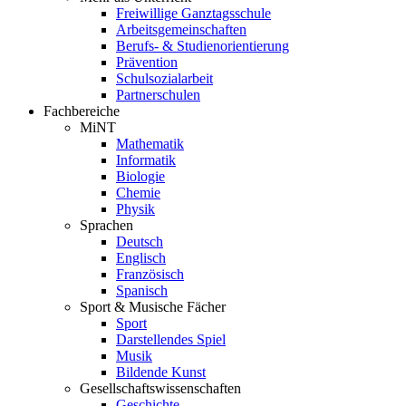
Freiwillige Ganztagsschule
Arbeitsgemeinschaften
Berufs- & Studienorientierung
Prävention
Schulsozialarbeit
Partnerschulen
Fachbereiche
MiNT
Mathematik
Informatik
Biologie
Chemie
Physik
Sprachen
Deutsch
Englisch
Französisch
Spanisch
Sport & Musische Fächer
Sport
Darstellendes Spiel
Musik
Bildende Kunst
Gesellschaftswissenschaften
Geschichte