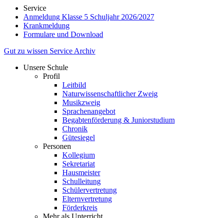
Service
Anmeldung Klasse 5 Schuljahr 2026/2027
Krankmeldung
Formulare und Download
Gut zu wissen
Service
Archiv
Unsere Schule
Profil
Leitbild
Naturwissenschaftlicher Zweig
Musikzweig
Sprachenangebot
Begabtenförderung & Juniorstudium
Chronik
Gütesiegel
Personen
Kollegium
Sekretariat
Hausmeister
Schulleitung
Schülervertretung
Elternvertretung
Förderkreis
Mehr als Unterricht