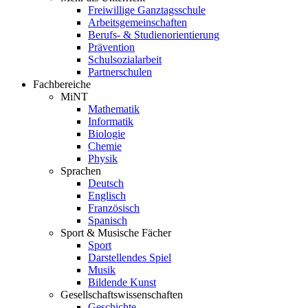
Freiwillige Ganztagsschule
Arbeitsgemeinschaften
Berufs- & Studienorientierung
Prävention
Schulsozialarbeit
Partnerschulen
Fachbereiche
MiNT
Mathematik
Informatik
Biologie
Chemie
Physik
Sprachen
Deutsch
Englisch
Französisch
Spanisch
Sport & Musische Fächer
Sport
Darstellendes Spiel
Musik
Bildende Kunst
Gesellschaftswissenschaften
Geschichte