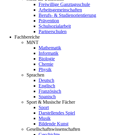
Freiwillige Ganztagsschule
Arbeitsgemeinschaften
Berufs- & Studienorientierung
Prävention
Schulsozialarbeit
Partnerschulen
Fachbereiche
MiNT
Mathematik
Informatik
Biologie
Chemie
Physik
Sprachen
Deutsch
Englisch
Französisch
Spanisch
Sport & Musische Fächer
Sport
Darstellendes Spiel
Musik
Bildende Kunst
Gesellschaftswissenschaften
Geschichte