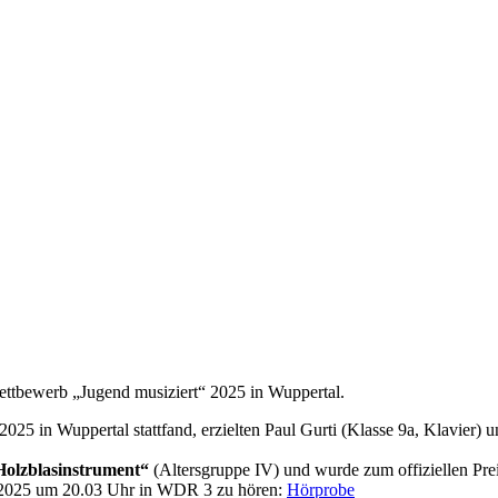
ettbewerb „Jugend musiziert“ 2025 in Wuppertal.
025 in Wuppertal stattfand, erzielten Paul Gurti (Klasse 9a, Klavier) 
Holzblasinstrument“
(Altersgruppe IV) und wurde zum offiziellen Prei
ni 2025 um 20.03 Uhr in WDR 3 zu hören:
Hörprobe