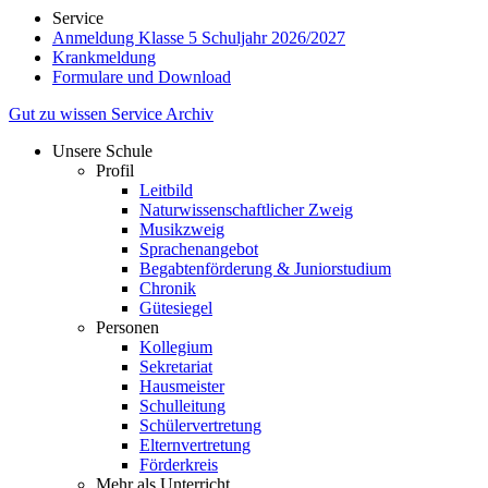
Service
Anmeldung Klasse 5 Schuljahr 2026/2027
Krankmeldung
Formulare und Download
Gut zu wissen
Service
Archiv
Unsere Schule
Profil
Leitbild
Naturwissenschaftlicher Zweig
Musikzweig
Sprachenangebot
Begabtenförderung & Juniorstudium
Chronik
Gütesiegel
Personen
Kollegium
Sekretariat
Hausmeister
Schulleitung
Schülervertretung
Elternvertretung
Förderkreis
Mehr als Unterricht