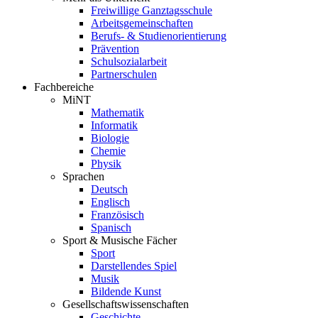
Freiwillige Ganztagsschule
Arbeitsgemeinschaften
Berufs- & Studienorientierung
Prävention
Schulsozialarbeit
Partnerschulen
Fachbereiche
MiNT
Mathematik
Informatik
Biologie
Chemie
Physik
Sprachen
Deutsch
Englisch
Französisch
Spanisch
Sport & Musische Fächer
Sport
Darstellendes Spiel
Musik
Bildende Kunst
Gesellschaftswissenschaften
Geschichte