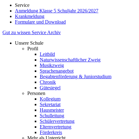
Service
Anmeldung Klasse 5 Schuljahr 2026/2027
Krankmeldung
Formulare und Download
Gut zu wissen
Service
Archiv
Unsere Schule
Profil
Leitbild
Naturwissenschaftlicher Zweig
Musikzweig
Sprachenangebot
Begabtenförderung & Juniorstudium
Chronik
Gütesiegel
Personen
Kollegium
Sekretariat
Hausmeister
Schulleitung
Schülervertretung
Elternvertretung
Förderkreis
Mehr als Unterricht