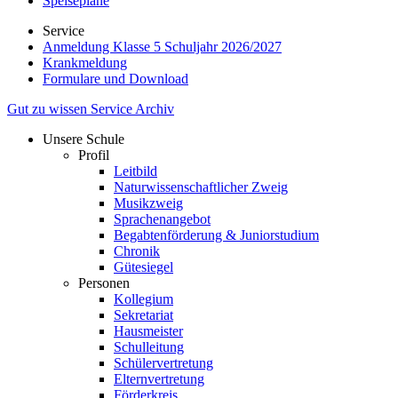
Speisepläne
Service
Anmeldung Klasse 5 Schuljahr 2026/2027
Krankmeldung
Formulare und Download
Gut zu wissen
Service
Archiv
Unsere Schule
Profil
Leitbild
Naturwissenschaftlicher Zweig
Musikzweig
Sprachenangebot
Begabtenförderung & Juniorstudium
Chronik
Gütesiegel
Personen
Kollegium
Sekretariat
Hausmeister
Schulleitung
Schülervertretung
Elternvertretung
Förderkreis