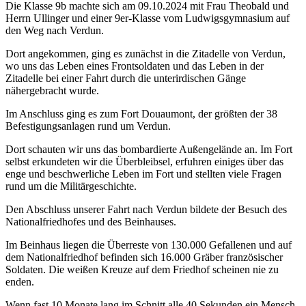
Die Klasse 9b machte sich am 09.10.2024 mit Frau Theobald und
Herrn Ullinger und einer 9er-Klasse vom Ludwigsgymnasium auf
den Weg nach Verdun.
Dort angekommen, ging es zunächst in die Zitadelle von Verdun,
wo uns das Leben eines Frontsoldaten und das Leben in der
Zitadelle bei einer Fahrt durch die unterirdischen Gänge
nähergebracht wurde.
Im Anschluss ging es zum Fort Douaumont, der größten der 38
Befestigungsanlagen rund um Verdun.
Dort schauten wir uns das bombardierte Außengelände an. Im Fort
selbst erkundeten wir die Überbleibsel, erfuhren einiges über das
enge und beschwerliche Leben im Fort und stellten viele Fragen
rund um die Militärgeschichte.
Den Abschluss unserer Fahrt nach Verdun bildete der Besuch des
Nationalfriedhofes und des Beinhauses.
Im Beinhaus liegen die Überreste von 130.000 Gefallenen und auf
dem Nationalfriedhof befinden sich 16.000 Gräber französischer
Soldaten. Die weißen Kreuze auf dem Friedhof scheinen nie zu
enden.
Wenn fast 10 Monate lang im Schnitt alle 40 Sekunden ein Mensch